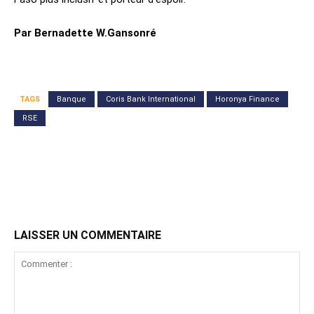
Par Bernadette W.Gansonré
TAGS
Banque
Coris Bank International
Horonya Finance
RSE
LAISSER UN COMMENTAIRE