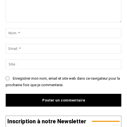
Commenter
:
No
:*
Ema
:*
Sit
:
Enregistrer mon nom, email et site web dans ce navigateur pour la
prochaine fois que je commenterai.
Inscription à notre Newsletter