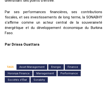
diversifiant ses points d’entrée.
Par ses performances financières, ses contributions
fiscales, et ses investissements de long terme, la SONABHY
s’affirme comme un acteur central de la souveraineté
énergétique et du développement économique du Burkina
Faso.
Par Drissa Ouattara
TAGS
Asset Management
Energie
Finance
Horonya Finance
Management
Performance
Sociétés d'État
Sonabhy