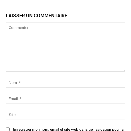
LAISSER UN COMMENTAIRE
Commenter
:
No
:*
Ema
:*
Sit
:
Enregistrer mon nom, email et site web dans ce navigateur pour la