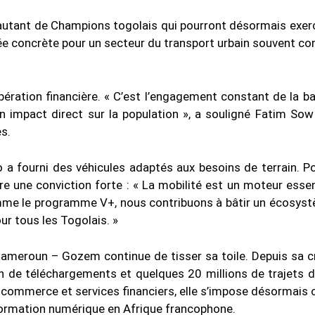
autant de Champions togolais qui pourront désormais exerc
ée concrète pour un secteur du transport urbain souvent co
pération financière. « C’est l’engagement constant de la b
un impact direct sur la population », a souligné Fatim Sow
s.
o a fourni des véhicules adaptés aux besoins de terrain. P
stre une conviction forte : « La mobilité est un moteur essen
mme le programme V+, nous contribuons à bâtir un écosys
our tous les Togolais. »
Cameroun – Gozem continue de tisser sa toile. Depuis sa c
ion de téléchargements et quelques 20 millions de trajets 
, e-commerce et services financiers, elle s’impose désormai
sformation numérique en Afrique francophone.