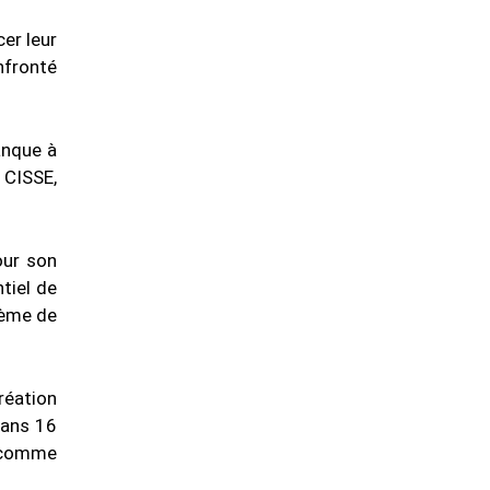
er leur
nfronté
anque à
 CISSE,
our son
tiel de
tème de
réation
dans 16
s comme