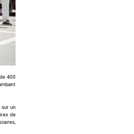
 de 400
lambant
 sur un
ires de
iaires,