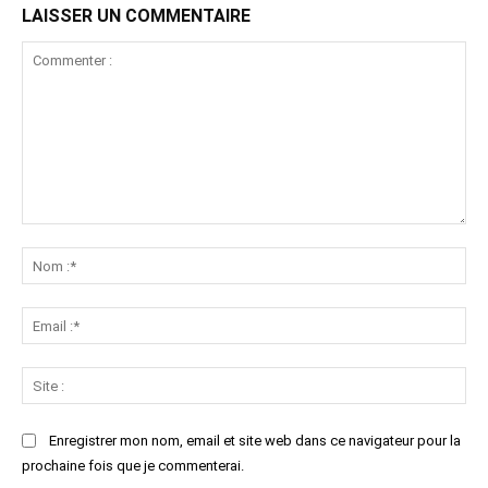
LAISSER UN COMMENTAIRE
Commenter
:
No
:*
Ema
:*
Sit
:
Enregistrer mon nom, email et site web dans ce navigateur pour la
prochaine fois que je commenterai.